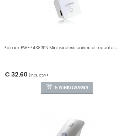
Edimax EW-7438RPN Mini wireless universal repeater...
€ 32,60
(incl. btw)
IN WINKELWAGEN