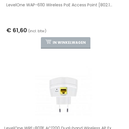
LevelOne WAP-6110 Wireless PoE Access Point [802.1...
€ 61,60
(incl. btw)
IN WINKELWAGEN
LevelOne WRE-8011E AC1200 Dual-band Wireless AP Ex...