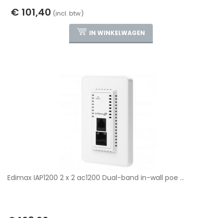
€ 101,40
(incl. btw)
IN WINKELWAGEN
Edimax IAP1200 2 x 2 ac1200 Dual-band in-wall poe ...