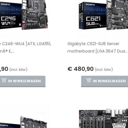
 C246-WU4 [ATX, LGA1151,
Gigabyte C621-SU8 Server
nÂ® E,...
motherboard [LGA 3647 Dua...
,90
€ 480,90
(incl. btw)
(incl. btw)
IN WINKELWAGEN
IN WINKELWAGEN