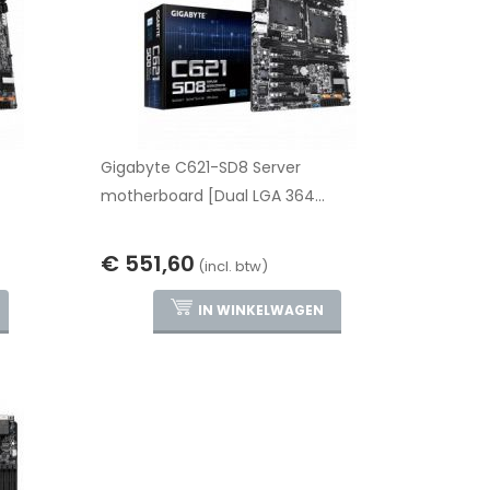
Gigabyte C621-SD8 Server
motherboard [Dual LGA 364...
€ 551,60
(incl. btw)
IN WINKELWAGEN