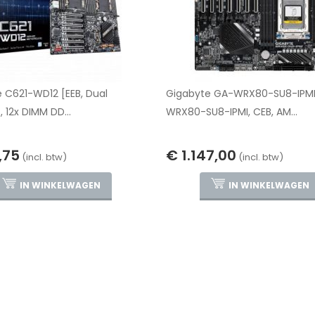
 C621-WD12 [EEB, Dual
Gigabyte GA-WRX80-SU8-IPM
 12x DIMM DD...
WRX80-SU8-IPMI, CEB, AM...
,75
€ 1.147,00
(incl. btw)
(incl. btw)
IN WINKELWAGEN
IN WINKELWAGEN