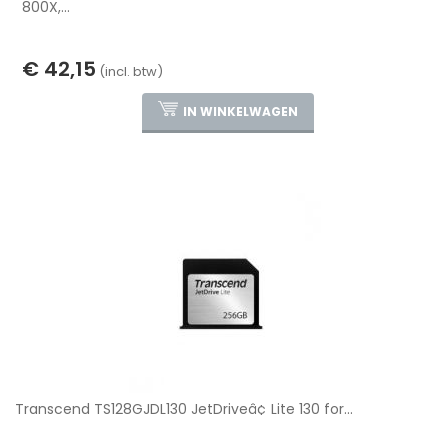
800X,...
€ 42,15
(incl. btw)
IN WINKELWAGEN
Transcend TS128GJDL130 JetDriveâ¢ Lite 130 for...