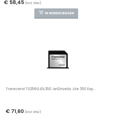
€ 58,45
(incl. btw)
IN WINKELWAGEN
Transcend TS256GJDL350 JetDriveâ¢ Lite 350 Exp...
€ 71,60
(incl. btw)