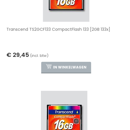
Transcend TS2GCF133 CompactFlash 133 [2GB 133x]
€ 29,45
(incl. btw)
IN WINKELWAGEN