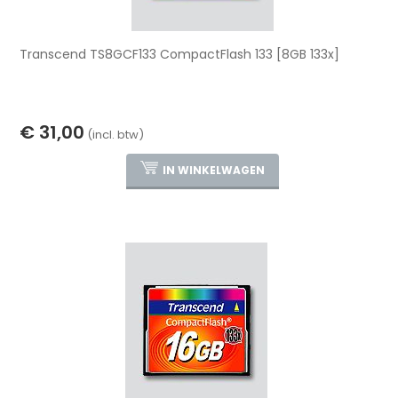
Transcend TS8GCF133 CompactFlash 133 [8GB 133x]
€ 31,00
(incl. btw)
IN WINKELWAGEN