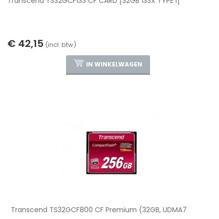
Transcend TS32GCF133 CF CARD [32GB 133X TYPE I]
€ 42,15
(incl. btw)
IN WINKELWAGEN
Transcend TS32GCF800 CF Premium (32GB, UDMA7