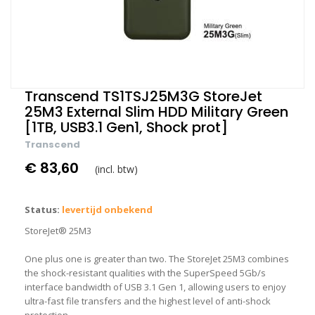
Transcend TS1TSJ25M3G StoreJet
25M3 External Slim HDD Military Green
[1TB, USB3.1 Gen1, Shock prot]
Transcend
€ 83,60
(incl. btw)
Status:
levertijd onbekend
StoreJet® 25M3
One plus one is greater than two. The StoreJet 25M3 combines
the shock-resistant qualities with the SuperSpeed 5Gb/s
interface bandwidth of USB 3.1 Gen 1, allowing users to enjoy
ultra-fast file transfers and the highest level of anti-shock