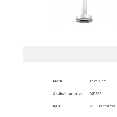
Merk
LevelOne
Artikel nummer
1057254
EAN
4015867201763