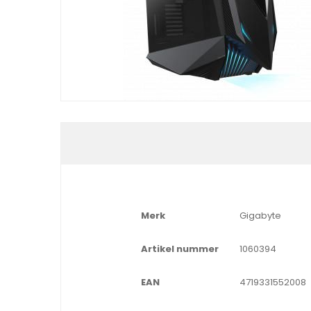
Merk
Gigabyte
Artikel nummer
1060394
EAN
4719331552008